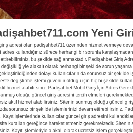
adişahbet711.com Yeni Gir
 giriş adresi olan padişahbet711 üzerinden hizmet vermeye deva
Yeni adres kullandığınız sürece herhangi bir sorunla karşılaşma
 ettirebilirsiniz, bu şekilde sağlanmaktadır. Padişahbet Giriş Adr
dres değişikliğiyle alakalı olarak herhangi bir şekilde sorun yaş
gerçekleştirildiğinden dolayı kullanıcıların da sorunsuz bir şekild
reste değiştirme işlemi güvenilir olduğu için hiç bi şekilde kull
tif hizmet alabilirsiniz. Padişahbet Mobil Giriş İçin Adres Gerekl
n sunmuş olduğu güncel giriş adresini tercih etmeleri gerekmekted
siz aktif hizmet alabilirsiniz. Sitenin sunmuş olduğu güncel gir
zda sorunsuz bir şekilde işlemlerinizi devam ettirebilirsiniz. Pa
Kayıt işlemlerinde kullanıcılar güncel giriş adresini kullandıklar
site kuralları gereğince hareket etmeniz gerekmektedir. Sitenin
iz. Kayıt işlemleriyle alakalı olarak ücretsiz işlem gerçekleştir