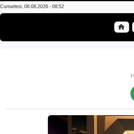
Cumartesi, 08.08.2026 - 08:52
P