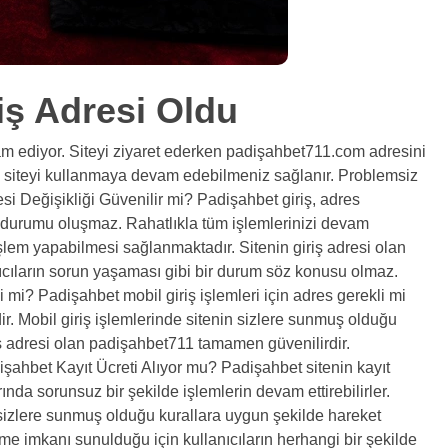
iş Adresi Oldu
m ediyor. Siteyi ziyaret ederken padişahbet711.com adresini
dan siteyi kullanmaya devam edebilmeniz sağlanır. Problemsiz
esi Değişikliği Güvenilir mi? Padişahbet giriş, adres
ama durumu oluşmaz. Rahatlıkla tüm işlemlerinizi devam
e işlem yapabilmesi sağlanmaktadır. Sitenin giriş adresi olan
anıcıların sorun yaşaması gibi bir durum söz konusu olmaz.
i mi? Padişahbet mobil giriş işlemleri için adres gerekli mi
ir. Mobil giriş işlemlerinde sitenin sizlere sunmuş olduğu
iş adresi olan padişahbet711 tamamen güvenilirdir.
dişahbet Kayıt Ücreti Alıyor mu? Padişahbet sitenin kayıt
ında sorunsuz bir şekilde işlemlerin devam ettirebilirler.
 sizlere sunmuş olduğu kurallara uygun şekilde hareket
me imkanı sunulduğu için kullanıcıların herhangi bir şekilde