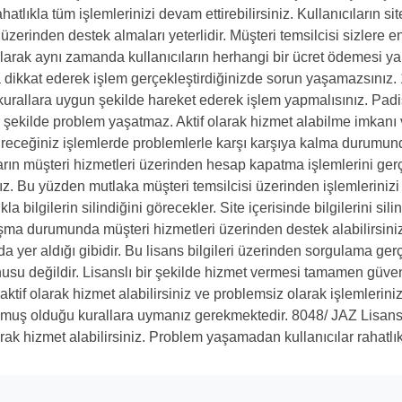
lıkla tüm işlemlerinizi devam ettirebilirsiniz. Kullanıcıların sit
rinden destek almaları yeterlidir. Müşteri temsilcisi sizlere en 
alı olarak aynı zamanda kullanıcıların herhangi bir ücret ödemesi
 dikkat ederek işlem gerçekleştirdiğinizde sorun yaşamazsınız. 
u kurallara uygun şekilde hareket ederek işlem yapmalısınız.
ir şekilde problem yaşatmaz. Aktif olarak hizmet alabilme imkanı
eştireceğiniz işlemlerde problemlerle karşı karşıya kalma durumund
ların müşteri hizmetleri üzerinden hesap kapatma işlemlerini gerç
ız. Bu yüzden mutlaka müşteri temsilcisi üzerinden işlemlerinizi
a bilgilerin silindiğini görecekler. Site içerisinde bilgilerini s
şma durumunda müşteri hizmetleri üzerinden destek alabilirsiniz
ğıda yer aldığı gibidir. Bu lisans bilgileri üzerinden sorgulama ger
usu değildir. Lisanslı bir şekilde hizmet vermesi tamamen güven
if olarak hizmet alabilirsiniz ve problemsiz olarak işlemlerinizi.
unmuş olduğu kurallara uymanız gerekmektedir. 8048/ JAZ Lisans 
arak hizmet alabilirsiniz. Problem yaşamadan kullanıcılar rahatlık