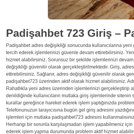
Padişahbet 723 Giriş – P
Padişahbet adres değişikliği sonucunda kullanıcılarına yeni
tercih ederek işlemlerinizi güvenle devam ettirebilirsiniz. 
hizmet alabilirsiniz. Sorunsuz bir şekilde işlemlerinizi devam
değişikliği güvenilir olarak gerçekleştirilmektedir. Giriş, a
ettirebilirsiniz. Sağlanır, adres değişikliği güvenilir olarak 
padişahbet723 üzerinden aktif olarak hizmet alabilirsiniz. Ad
Rahatlıkla yeni adres üzerinden işlemlerinizi gerçekleştirip ak
denildiğinde kullanıcıların mutlaka giriş işlemlerinde siteni
kurallar gereğince hareket ederek işlem yaptığınızda problem
Telefonunuzun tarayıcısına bugün gel giriş adresini yazdığını
işlemleri için mutlaka padişahbet723 adresini kullanmalısınız. 
Herhangi bir sorunla karşılaşmadan işlem yapabilmeniz için 
ederek işlem yapma durumunda problem aktif hizmet alabilirsin