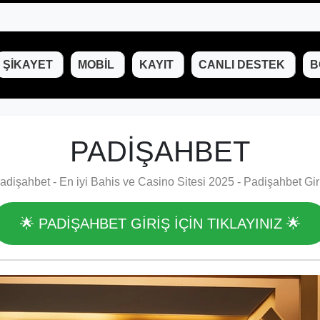
ŞIKAYET
MOBIL
KAYIT
CANLI DESTEK
B
PADIŞAHBET
adişahbet - En iyi Bahis ve Casino Sitesi 2025 - Padişahbet Gir
🌟 PADIŞAHBET GİRİŞ İÇİN TIKLAYINIZ 🌟