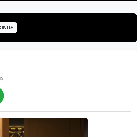
ONUS
iş