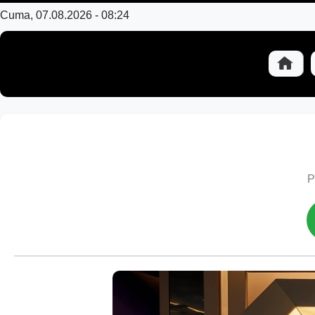
Cuma, 07.08.2026 - 08:24
P