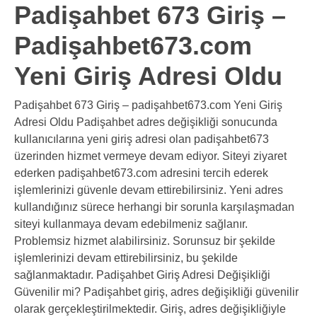
Padişahbet 673 Giriş –
Padişahbet673.com
Yeni Giriş Adresi Oldu
Padişahbet 673 Giriş – padişahbet673.com Yeni Giriş
Adresi Oldu Padişahbet adres değişikliği sonucunda
kullanıcılarına yeni giriş adresi olan padişahbet673
üzerinden hizmet vermeye devam ediyor. Siteyi ziyaret
ederken padişahbet673.com adresini tercih ederek
işlemlerinizi güvenle devam ettirebilirsiniz. Yeni adres
kullandığınız sürece herhangi bir sorunla karşılaşmadan
siteyi kullanmaya devam edebilmeniz sağlanır.
Problemsiz hizmet alabilirsiniz. Sorunsuz bir şekilde
işlemlerinizi devam ettirebilirsiniz, bu şekilde
sağlanmaktadır. Padişahbet Giriş Adresi Değişikliği
Güvenilir mi? Padişahbet giriş, adres değişikliği güvenilir
olarak gerçekleştirilmektedir. Giriş, adres değişikliğiyle