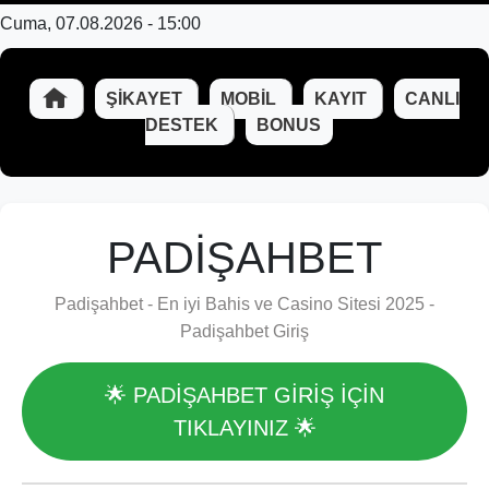
Cuma, 07.08.2026 - 15:00
ŞIKAYET
MOBIL
KAYIT
CANLI
DESTEK
BONUS
PADIŞAHBET
Padişahbet - En iyi Bahis ve Casino Sitesi 2025 -
Padişahbet Giriş
🌟 PADIŞAHBET GİRİŞ İÇİN
TIKLAYINIZ 🌟