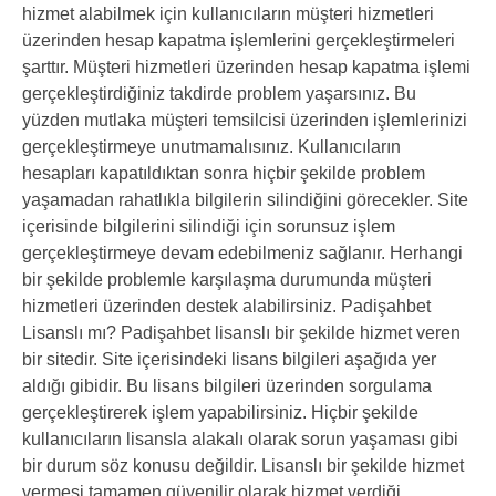
hizmet alabilmek için kullanıcıların müşteri hizmetleri
üzerinden hesap kapatma işlemlerini gerçekleştirmeleri
şarttır. Müşteri hizmetleri üzerinden hesap kapatma işlemi
gerçekleştirdiğiniz takdirde problem yaşarsınız. Bu
yüzden mutlaka müşteri temsilcisi üzerinden işlemlerinizi
gerçekleştirmeye unutmamalısınız. Kullanıcıların
hesapları kapatıldıktan sonra hiçbir şekilde problem
yaşamadan rahatlıkla bilgilerin silindiğini görecekler. Site
içerisinde bilgilerini silindiği için sorunsuz işlem
gerçekleştirmeye devam edebilmeniz sağlanır. Herhangi
bir şekilde problemle karşılaşma durumunda müşteri
hizmetleri üzerinden destek alabilirsiniz. Padişahbet
Lisanslı mı? Padişahbet lisanslı bir şekilde hizmet veren
bir sitedir. Site içerisindeki lisans bilgileri aşağıda yer
aldığı gibidir. Bu lisans bilgileri üzerinden sorgulama
gerçekleştirerek işlem yapabilirsiniz. Hiçbir şekilde
kullanıcıların lisansla alakalı olarak sorun yaşaması gibi
bir durum söz konusu değildir. Lisanslı bir şekilde hizmet
vermesi tamamen güvenilir olarak hizmet verdiği