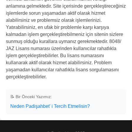
anlamına gelmektedir. Site içerisinde gerçekleştireceğiniz
işlemlerde sorun yaşamadan aktif olarak hizmet
alabilirsiniz ve problemsiz olarak işlemlerinizi.
Yatırabilirsiniz, en ufak bir problemle karşı karşıya
kalmadan işlem gerçekleştirebilmeniz için sitenin sizlere
sunmuş olduğu kurallara uymanız gerekmektedir. 8048/
JAZ Lisans numarası üzerinden kullanıcılar rahatlıkla
işlem gerçekleştirebilirler. Bu lisans numarasını
kullanarak aktif olarak hizmet alabilirsiniz. Problem
yaşamadan kullanıcılar rahatlıkla lisans sorgulamasını
gerçekleştirebilirler.
📝 Bir Önceki Yazımız:
Neden Padişahbet' i Tercih Etmelisin?