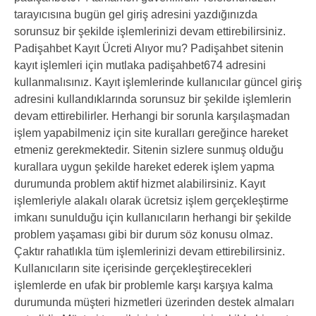
tarayıcısına bugün gel giriş adresini yazdığınızda
sorunsuz bir şekilde işlemlerinizi devam ettirebilirsiniz.
Padişahbet Kayıt Ücreti Alıyor mu? Padişahbet sitenin
kayıt işlemleri için mutlaka padişahbet674 adresini
kullanmalısınız. Kayıt işlemlerinde kullanıcılar güncel giriş
adresini kullandıklarında sorunsuz bir şekilde işlemlerin
devam ettirebilirler. Herhangi bir sorunla karşılaşmadan
işlem yapabilmeniz için site kuralları gereğince hareket
etmeniz gerekmektedir. Sitenin sizlere sunmuş olduğu
kurallara uygun şekilde hareket ederek işlem yapma
durumunda problem aktif hizmet alabilirsiniz. Kayıt
işlemleriyle alakalı olarak ücretsiz işlem gerçekleştirme
imkanı sunulduğu için kullanıcıların herhangi bir şekilde
problem yaşaması gibi bir durum söz konusu olmaz.
Çaktır rahatlıkla tüm işlemlerinizi devam ettirebilirsiniz.
Kullanıcıların site içerisinde gerçekleştirecekleri
işlemlerde en ufak bir problemle karşı karşıya kalma
durumunda müşteri hizmetleri üzerinden destek almaları