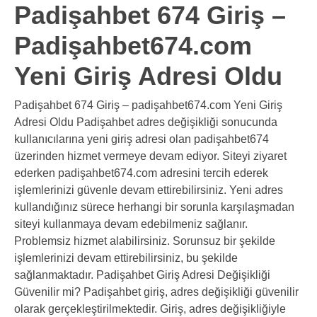
Padişahbet 674 Giriş –
Padişahbet674.com
Yeni Giriş Adresi Oldu
Padişahbet 674 Giriş – padişahbet674.com Yeni Giriş
Adresi Oldu Padişahbet adres değişikliği sonucunda
kullanıcılarına yeni giriş adresi olan padişahbet674
üzerinden hizmet vermeye devam ediyor. Siteyi ziyaret
ederken padişahbet674.com adresini tercih ederek
işlemlerinizi güvenle devam ettirebilirsiniz. Yeni adres
kullandığınız sürece herhangi bir sorunla karşılaşmadan
siteyi kullanmaya devam edebilmeniz sağlanır.
Problemsiz hizmet alabilirsiniz. Sorunsuz bir şekilde
işlemlerinizi devam ettirebilirsiniz, bu şekilde
sağlanmaktadır. Padişahbet Giriş Adresi Değişikliği
Güvenilir mi? Padişahbet giriş, adres değişikliği güvenilir
olarak gerçekleştirilmektedir. Giriş, adres değişikliğiyle