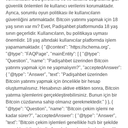
güvenlik önlemleri ile kullanıcı verilerini korumaktadır.
Ayrıca, sorumlu oyun politikası ile kullanıcıların
güvenliğini artırmaktadır. Bitcoin yatırımı yapmak için 18
yaş sınırı var mı? Evet, Padişahbet platformunda 18 yaş
sınırı geçerlidir. Kullanıcıların, bu politikaya uyması
önemlidir. 18 yaş altındaki kullanıcılar platformda işlem
yapamamaktadır. { "@context": "https://schema.org",
"@type": "FAQPage", "mainEntity": [ { "@type":
"Question", "name": "Padişahbet üzerinden Bitcoin
yatırımı yapmak için ne yapmalıyım?", "acceptedAnswer":
{ "@type": "Answer", "text": "Padişahbet üzerinden
Bitcoin yatırımı yapmak için öncelikle bir hesap
oluşturmalısınız. Hesabınızı aktive ettikten sonra, Bitcoin
yatırma işlemlerini gerçekleştirebilirsiniz. Bunun için bir
Bitcoin cüzdanına sahip olmanız gerekmektedir." } }, {
"@type": "Question", "name": "Bitcoin çekim işlemi ne
kadar sürer?", "acceptedAnswer": { "@type": "Answer",
"text": "Bitcoin çekim işlemleri genellikle hızlı bir şekilde