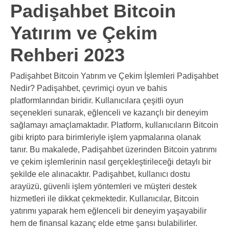
Padişahbet Bitcoin
Yatırım ve Çekim
Rehberi 2023
Padişahbet Bitcoin Yatırım ve Çekim İşlemleri Padişahbet
Nedir? Padişahbet, çevrimiçi oyun ve bahis
platformlarından biridir. Kullanıcılara çeşitli oyun
seçenekleri sunarak, eğlenceli ve kazançlı bir deneyim
sağlamayı amaçlamaktadır. Platform, kullanıcıların Bitcoin
gibi kripto para birimleriyle işlem yapmalarına olanak
tanır. Bu makalede, Padişahbet üzerinden Bitcoin yatırımı
ve çekim işlemlerinin nasıl gerçekleştirileceği detaylı bir
şekilde ele alınacaktır. Padişahbet, kullanıcı dostu
arayüzü, güvenli işlem yöntemleri ve müşteri destek
hizmetleri ile dikkat çekmektedir. Kullanıcılar, Bitcoin
yatırımı yaparak hem eğlenceli bir deneyim yaşayabilir
hem de finansal kazanç elde etme şansı bulabilirler.